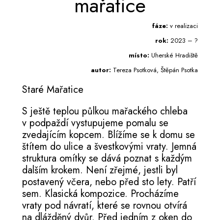
mařatice
fáze:
v realizaci
rok:
2023 – ?
místo:
Uherské Hradiště
autor:
Tereza Psotková, Štěpán Psotka
Staré Mařatice
S ještě teplou půlkou mařackého chleba
v podpaždí vystupujeme pomalu se
zvedajícím kopcem. Blížíme se k domu se
štítem do ulice a švestkovými vraty. Jemná
struktura omítky se dává poznat s každým
dalším krokem. Není zřejmé, jestli byl
postavený včera, nebo před sto lety. Patří
sem. Klasická kompozice. Procházíme
vraty pod návratí, které se rovnou otvírá
na dlážděný dvůr. Před jedním z oken do