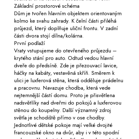
Základní prostorové schéma
Dům je tvořen hlavním objektem orientovaným
kolmo ke svahu zahrady. K čelní části přiléhá
průjezd, který doplňuje uliční frontu. V zadní
části dvora stojí dílna/kolárna.
První podlaží
Vraty vstupujeme do otevřeného průjezdu –
krytého stání pro auto. Odtud vedou hlavní
dveře do předsíně. Zde je přezouvací lavice,
háčky na kabáty, vestavěná skříň. Směrem k
ulici je luxferová stěna, která odděluje prádelnu
a pracovnu. Navazuje chodba, která vede
nejtemnější částí domu. Proto je přisvětlena
nadsvětlíky nad dveřmi do pokojů a luxferovou
stěnou do koupelny. Další významný zdroj
světla je schodiště přímo v ose chodby.
Jednotlivé dětské pokoje mají velké dvojité
francouzské okno na dvůr, aby i v této spodní