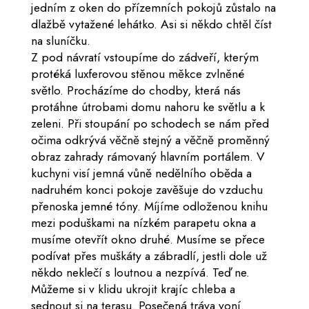
jedním z oken do přízemních pokojů zůstalo na
dlažbě vytažené lehátko. Asi si někdo chtěl číst
na sluníčku.
Z pod návratí vstoupíme do zádveří, kterým
protéká luxferovou stěnou měkce zvlněné
světlo. Procházíme do chodby, která nás
protáhne útrobami domu nahoru ke světlu a k
zeleni. Při stoupání po schodech se nám před
očima odkrývá věčně stejný a věčně proměnný
obraz zahrady rámovaný hlavním portálem. V
kuchyni visí jemná vůně nedělního oběda a
nadruhém konci pokoje zavěšuje do vzduchu
přenoska jemné tóny. Míjíme odloženou knihu
mezi poduškami na nízkém parapetu okna a
musíme otevřít okno druhé. Musíme se přece
podívat přes muškáty a zábradlí, jestli dole už
někdo neklečí s loutnou a nezpívá. Teď ne.
Můžeme si v klidu ukrojit krajíc chleba a
sednout si na terasu. Posečená tráva voní.