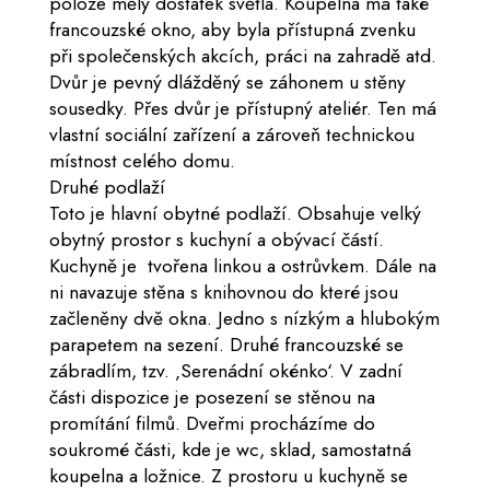
poloze měly dostatek světla. Koupelna má také
francouzské okno, aby byla přístupná zvenku
při společenských akcích, práci na zahradě atd.
Dvůr je pevný dlážděný se záhonem u stěny
sousedky. Přes dvůr je přístupný ateliér. Ten má
vlastní sociální zařízení a zároveň technickou
místnost celého domu.
Druhé podlaží
Toto je hlavní obytné podlaží. Obsahuje velký
obytný prostor s kuchyní a obývací částí.
Kuchyně je tvořena linkou a ostrůvkem. Dále na
ni navazuje stěna s knihovnou do které jsou
začleněny dvě okna. Jedno s nízkým a hlubokým
parapetem na sezení. Druhé francouzské se
zábradlím, tzv. ‚Serenádní okénko‘. V zadní
části dispozice je posezení se stěnou na
promítání filmů. Dveřmi procházíme do
soukromé části, kde je wc, sklad, samostatná
koupelna a ložnice. Z prostoru u kuchyně se